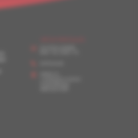
INFOS PRATIQUES
Du lundi au vendredi
8h30 – 12h | 13h30 – 17h
ITE
HAT
02 97 26 46 30
P
ENERGY &+
1, rue Benjamin Franklin
PA de kerboulard
56250 Saint-Nolff