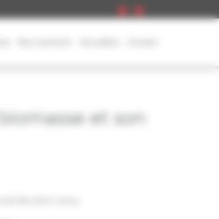
ces
Recrutement
Actualités
Contact
 biomasse et son
 de Bourbon-Lancy