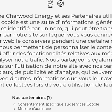
e Charwood Energy et ses Partenaires util
 cookie est une suite d’informations, gén
e et identifié par un nom, qui peut être tra
 par notre site sur lequel vous vous conne
r web le conservera pendant une certaine 
Objectif
nous permettent de personnaliser le conte
'offrir des fonctionnalités relatives aux mé
« Conception et réalisation d’une
alyser notre trafic. Nous partageons égale
chaufferie biomasse et son réseau
s sur l'utilisation de notre site avec nos pa
de chaleur »
iaux, de publicité et d'analyse, qui peuve
avec d'autres informations que vous leur av
Travaux réalisés
nt collectées lors de votre utilisation de leu
Ingénierie génie civil & énergétique
| Installation chaufferie |
Nos partenaires
(7)
Tuyauterie Process | Valorisation de
Consentement spécifique aux services Google
chaleur
Mesure d'audience