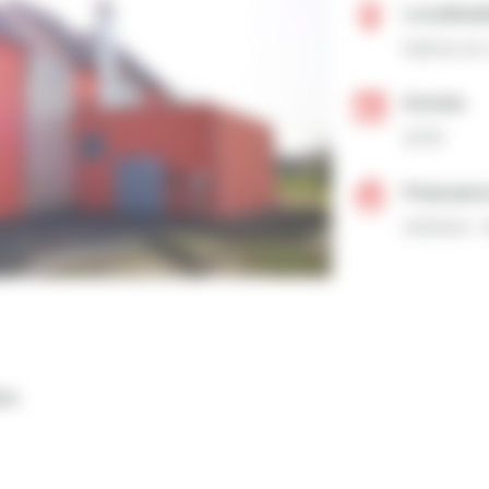
Localisa
Saône-et
Année
2019
Puissan
400kW + 
ion