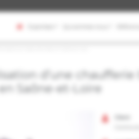
Expertises
Qui sommes-nous ?
Référen
iomasse et son réseau de chaleur en Saône-et-Loire
isation d’une chaufferie
 en Saône-et-Loire
Client
Commune