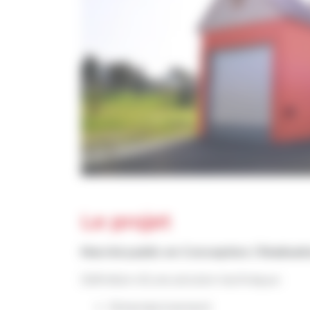
Le projet
Marché public en Conception / Réalisat
Définition d’une solution technique :
Dimensionnement