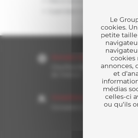
Mise en service et réglage
Supervision / GTC
Le Group
cookies. Un
petite taill
navigateur
navigateu
Domaine d'application
cookies 
annonces, d
Chaufferie Biomasse & Valorisation
et d'an
de chaleurs
information
médias soc
celles-ci 
Compétences
ou qu'ils o
Conception | Installation