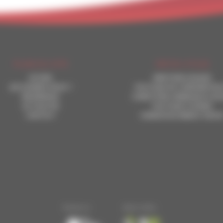
PLAN DU SITE
INFOS UTILES
ACCUEIL
MENTIONS LEGALES
QUI SOMMES-NOUS ?
POLITIQUE DE CONFIDENTIAL
REFERENCES
CONDITIONS GENERALES D’AC
ACTUALITES
POLITIQUE COOKIES
CONTACT
CHARWOOD ENERGY GROU