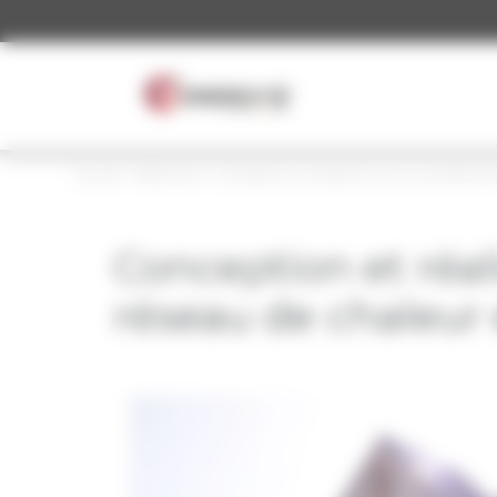
Panneau de gestion des cookies
Accueil
»
Références
»
Conception et réalisation d’une chaufferie b
Conception et réal
réseau de chaleur