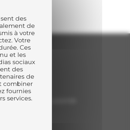
isent des
éralement de
nsmis à votre
ctez. Votre
durée. Ces
Expertises
nu et les
dias sociaux
Clé en main
ment des
rtenaires de
nt combiner
ez fournies
Partenaires
rs services.
HEIZOMAT, JAVO, LOGSTOR