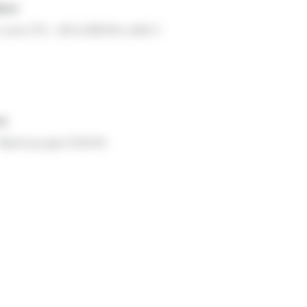
tion
-Loire (71) – BOURBON LANCY
ce
Backup gaz 530kW