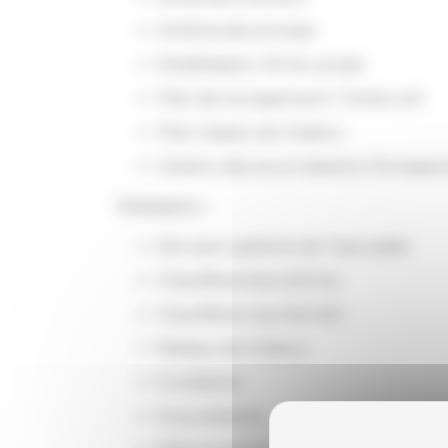
Schéma de principe
Modélisation 3D du projet
Plan de terrassement / Génie civil
Plan réseau de chaleur
Gestion des sous-traitants (Terrasseme
Réalisation :
Silo avec système de TopLoader
Chaufferie bois 400 kw
Chaufferie Gaz 540 kW
Réseau de chaleur
Fumisterie
Sous-stations