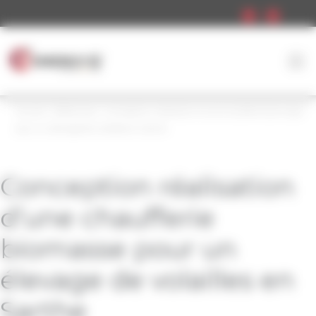
Panneau de gestion des cookies
Accueil
»
Références
»
Conception réalisation d’une chaufferie biomasse
pour un élevage de volailles en Sarthe
Conception réalisation
d’une chaufferie
biomasse pour un
élevage de volailles en
Sarthe