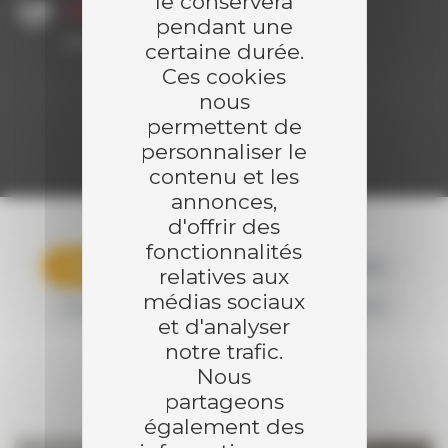
le conservera
Partenaires
pendant une
Schmid
certaine durée.
Ces cookies
nous
permettent de
Demander un devis
personnaliser le
contenu et les
annonces,
d'offrir des
fonctionnalités
TOUTES LES RÉFÉRENCES
CONTAINER
relatives aux
médias sociaux
GAZÉIFICATION
RÉSEAU DE CHALEUR
et d'analyser
SÉCHOIR
notre trafic.
Nous
partageons
également des