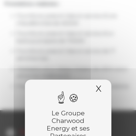
Prestations réalisées :
Fourniture, pose et mise en service d’une
chaudière bois de 450kW
Fourniture, pose et mise en service d’un
backup propane de 700kW
Fourniture, pose et mise en service de 17
aérothermes
Réalisation d’un réseau linéaire de 450m pour
alimenter 6 bâtiments
X
Masquer
Process tuyauterie, électricité et automatisme
Le Groupe
Charwood
Energy et ses
Domaine d'application
Partenaires