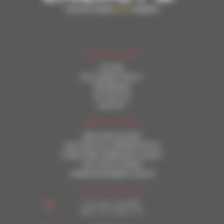
PLAN DU SITE
ACCUEIL
QUI SOMMES-NOUS ?
REFERENCES
ACTUALITES
CONTACT
INFOS UTILES
MENTIONS LEGALES
POLITIQUE DE CONFIDENTIALITE
CONDITIONS GENERALES D’ACHAT
POLITIQUE COOKIES
CHARWOOD ENERGY GROUP
INFOS PRATIQUES
Du lundi au vendredi
8h30 – 12h | 13h30 – 17h