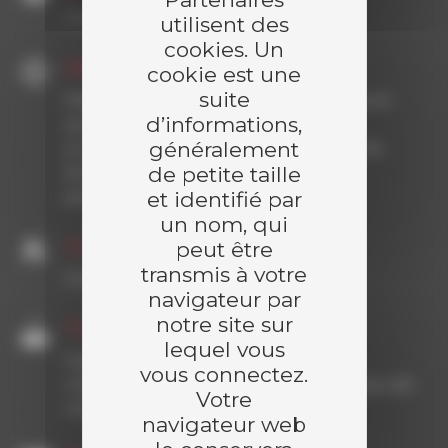
Chaufferie biomasse
utilisent des
cookies. Un
Objectif
cookie est une
suite
Répondre aux contraintes techniques et
d’informations,
sanitaires de l’élevage de volailles en
généralement
produisant un chauffage sec à partir de
de petite taille
biomasse tout en maximisant les
et identifié par
performances énergétiques du site.
un nom, qui
Compétences
peut être
transmis à votre
Conception | Réalisation
navigateur par
notre site sur
Travaux réalisés
lequel vous
Ingénierie énergétique | Installation
vous connectez.
chaudière | Tuyauterie process | Réseau de
Votre
chaleur
navigateur web