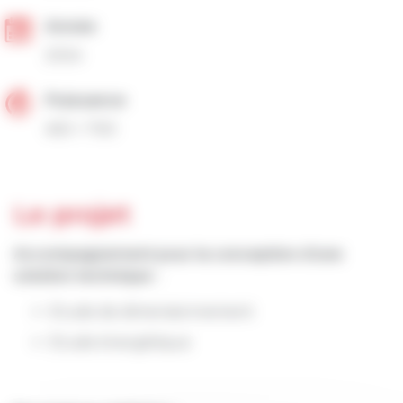
Année
2024
Puissance
450 + 700
Le projet
Accompagnement pour la conception d’une
solution technique :
Etude de dimensionnement
Etude énergétique