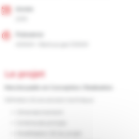
Année
2019
Puissance
400kW + Backup gaz 530kW
Le projet
Marché public en Conception / Réalisation
Définition d’une solution technique :
Dimensionnement
Schéma de principe
Modélisation 3D du projet