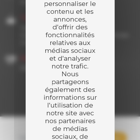
Conception | Installation
personnaliser le
contenu et les
Travaux réalisés
annonces,
d'offrir des
Ingénierie génie civil & énergétique |
fonctionnalités
Installation chaufferie | Tuyauterie Process
relatives aux
| Valorisation de chaleur
médias sociaux
et d'analyser
Partenaires
notre trafic.
HEIZOMAT, JAVO, LOGSTOR
Nous
partageons
également des
Demander un devis
informations sur
l'utilisation de
notre site avec
nos partenaires
de médias
sociaux, de
TOUTES LES RÉFÉRENCES
CONTAINER