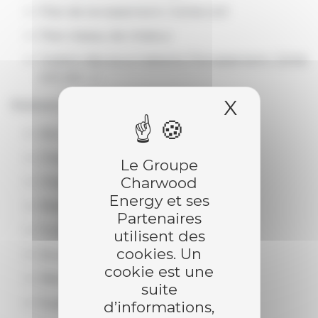
Plan de terrassement / Génie civil
Plan réseau de chaleur
Gestion des sous-traitants (Terrassement, Génie
civil, etc …)
X
Masquer
Réalisation :
Silo avec système de TopLoader
Chaufferie bois 400 kw
Le Groupe
Charwood
Chaufferie Gaz 540 kW
Energy et ses
Réseau de chaleur
Partenaires
Fumisterie
utilisent des
cookies. Un
Sous-stations
cookie est une
Mise en service et réglage
suite
Supervision / GTC
d’informations,