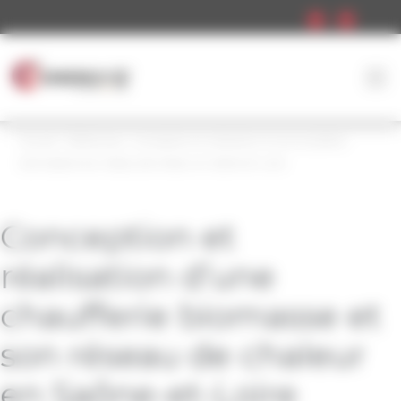
Panneau de gestion des cookies
Accueil
»
Références
»
Conception et réalisation d’une chaufferie
biomasse et son réseau de chaleur en Saône-et-Loire
Conception et
réalisation d’une
chaufferie biomasse et
son réseau de chaleur
en Saône-et-Loire