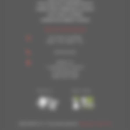
POLITIQUE DE CONFIDENTIALITE
CONDITIONS GENERALES D’ACHAT
POLITIQUE COOKIES
CHARWOOD ENERGY GROUP
INFOS PRATIQUES
Du lundi au vendredi
8h30 – 12h | 13h30 – 17h
02 97 26 46 30
ENERGY &+
1, rue Benjamin Franklin
PA de kerboulard
56250 Saint-Nolff
2026 ENERGY &+ | Tous droits réservés |
Réalisation NetCURD