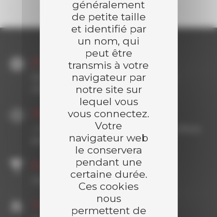
généralement
de petite taille
et identifié par
un nom, qui
peut être
Domaine d'application
transmis à votre
navigateur par
Chaufferie Biomasse & Valorisation de
notre site sur
chaleurs
lequel vous
vous connectez.
Objectif
Votre
« Conception et réalisation d’une chaufferie
navigateur web
biomasse et son réseau de chaleur »
le conservera
pendant une
Expertises
certaine durée.
Clé en main
Ces cookies
nous
Compétences
permettent de