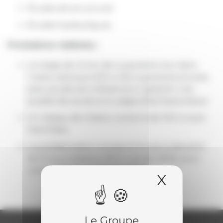
Études de structures
Études hydrauliques
Prestations réalisées :
Le tirage de 1,5 km de tuyauterie inox dans
l’usine, ainsi que 500 m de tuyauterie process
avec soudeuse orbitale pour garantir une
qualité de soudure à usage pharmaceutique
Un réseau de chaleur enterré de 100 m avec
tranchées
La préfabrication, la pose et le raccordement
de 15 sous-stations, dont une de 3MW, pour
une puissance totale de 5MW
X
Masquer
Le Groupe