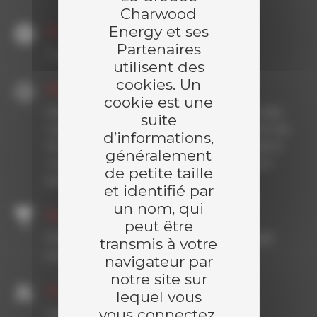
Charwood
Energy et ses
Domaine d'application
Partenaires
Tuyauterie, distribution
utilisent des
cookies. Un
Objectif
cookie est une
Décarboner la production de chaleur des
suite
usines Yves Rocher en transitionnant d'une
d’informations,
solution de chauffage vapeur carbonée à
généralement
une solution eau chaude décarbonée à
de petite taille
partir de biomasse.
et identifié par
un nom, qui
Expertises
peut être
Préfabrication, travail en hauteur, travail
transmis à votre
sur site occupé
navigateur par
notre site sur
Compétences
lequel vous
vous connectez.
Ingénierie, soudure, tuyauterie