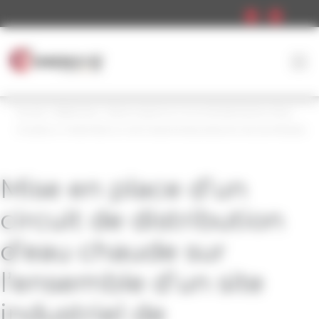
Panneau de gestion des cookies
Accueil
»
Références
»
Mise en place d’un circuit de distribution d’eau
chaude sur l’ensemble d’un site industriel de production de cosmétiques
Mise en place d’un
circuit de distribution
d’eau chaude sur
l’ensemble d’un site
industriel de