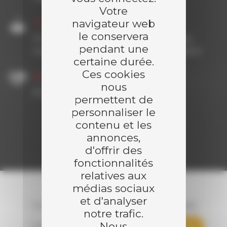
Votre
navigateur web
Travaux réalisés
le conservera
Préfabrication de sous-stations, process
pendant une
hydraulique, soudure orbitale, passivation
certaine durée.
Ces cookies
Partenaires
nous
Engie Solutions
permettent de
personnaliser le
contenu et les
Demander un devis
annonces,
d'offrir des
fonctionnalités
relatives aux
médias sociaux
et d'analyser
TOUTES LES RÉFÉRENCES
CONTAINER
notre trafic.
Nous
GAZÉIFICATION
RÉSEAU DE CHALEUR