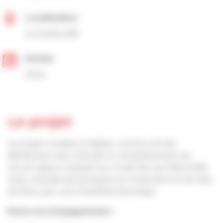
Localisation
La Gacilly (56)
Année
2024
Le projet
Le projet consiste à réaliser une boucle de
distribution eau chaude en remplacement du
circuit vapeur existant sur le site de Les Villes Jeffs.
L’eau chaude est produite sur le site de la Croix des
Archers, par une chaufferie biomasse.
Notre accompagnement :